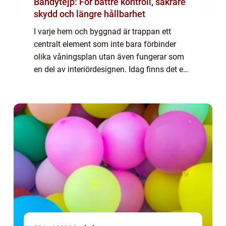
Bandytejp: För bättre kontroll, säkrare
skydd och längre hållbarhet
I varje hem och byggnad är trappan ett
centralt element som inte bara förbinder
olika våningsplan utan även fungerar som
en del av interiördesignen. Idag finns det en
uppsjö av trappmodeller att välja bland,
oavset...