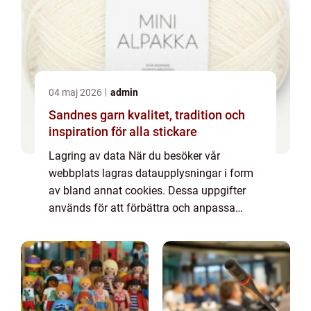
04 maj 2026
admin
Sandnes garn kvalitet, tradition och
inspiration för alla stickare
Lagring av data När du besöker vår
webbplats lagras dataupplysningar i form
av bland annat cookies. Dessa uppgifter
används för att förbättra och anpassa
innehållet på vår sida och för att ge dig så
bra information som möjligt. Om du inte vill
att vi...