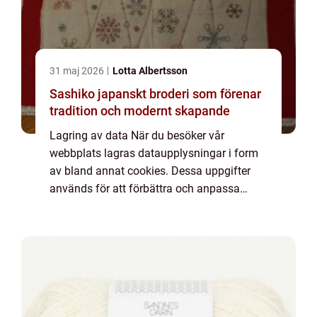
31 maj 2026
Lotta Albertsson
Sashiko japanskt broderi som förenar
tradition och modernt skapande
Lagring av data När du besöker vår
webbplats lagras dataupplysningar i form
av bland annat cookies. Dessa uppgifter
används för att förbättra och anpassa
innehållet på vår sida och för att ge dig så
bra information som möjligt. Om du inte vill
att vi...