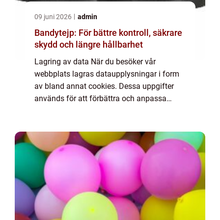
09 juni 2026
admin
Bandytejp: För bättre kontroll, säkrare
skydd och längre hållbarhet
Lagring av data När du besöker vår
webbplats lagras dataupplysningar i form
av bland annat cookies. Dessa uppgifter
används för att förbättra och anpassa
innehållet på vår sida och för att ge dig så
bra information som möjligt. Om du inte vill
att vi...