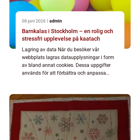
08 juni 2026
admin
Barnkalas i Stockholm – en rolig och
stressfri upplevelse på kaatach
Lagring av data När du besöker vår
webbplats lagras dataupplysningar i form
av bland annat cookies. Dessa uppgifter
används för att förbättra och anpassa
innehållet på vår sida och för att ge dig så
bra information som möjligt. Om du inte vill
att vi...