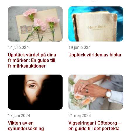
14 juli 2024
19 juni 2024
Upptäck värdet på dina
Upptäck världen av biblar
frimärken: En guide till
frimärksauktioner
17 juni 2024
21 maj 2024
Vikten av en
Vigselringar i Göteborg –
synundersökning
en guide till det perfekta