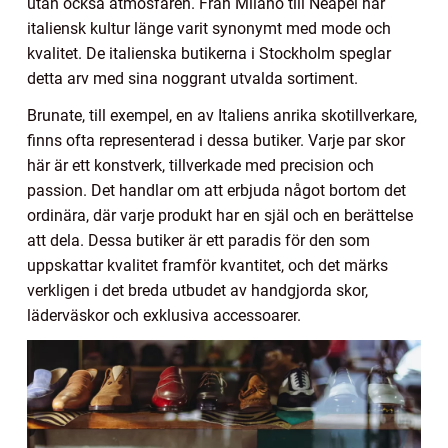
utan också atmosfären. Från Milano till Neapel har
italiensk kultur länge varit synonymt med mode och
kvalitet. De italienska butikerna i Stockholm speglar
detta arv med sina noggrant utvalda sortiment.
Brunate, till exempel, en av Italiens anrika skotillverkare,
finns ofta representerad i dessa butiker. Varje par skor
här är ett konstverk, tillverkade med precision och
passion. Det handlar om att erbjuda något bortom det
ordinära, där varje produkt har en själ och en berättelse
att dela. Dessa butiker är ett paradis för den som
uppskattar kvalitet framför kvantitet, och det märks
verkligen i det breda utbudet av handgjorda skor,
läderväskor och exklusiva accessoarer.