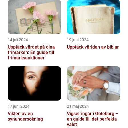
14 juli 2024
19 juni 2024
Upptäck värdet på dina
Upptäck världen av biblar
frimärken: En guide till
frimärksauktioner
17 juni 2024
21 maj 2024
Vikten av en
Vigselringar i Göteborg –
synundersökning
en guide till det perfekta
valet