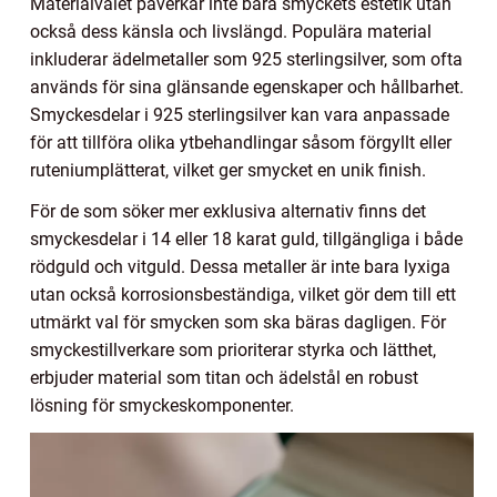
Materialvalet påverkar inte bara smyckets estetik utan
också dess känsla och livslängd. Populära material
inkluderar ädelmetaller som 925 sterlingsilver, som ofta
används för sina glänsande egenskaper och hållbarhet.
Smyckesdelar i 925 sterlingsilver kan vara anpassade
för att tillföra olika ytbehandlingar såsom förgyllt eller
ruteniumplätterat, vilket ger smycket en unik finish.
För de som söker mer exklusiva alternativ finns det
smyckesdelar i 14 eller 18 karat guld, tillgängliga i både
rödguld och vitguld. Dessa metaller är inte bara lyxiga
utan också korrosionsbeständiga, vilket gör dem till ett
utmärkt val för smycken som ska bäras dagligen. För
smyckestillverkare som prioriterar styrka och lätthet,
erbjuder material som titan och ädelstål en robust
lösning för smyckeskomponenter.