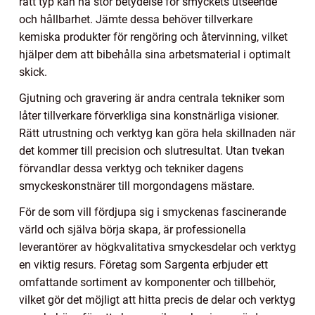
rätt typ kan ha stor betydelse för smyckets utseende
och hållbarhet. Jämte dessa behöver tillverkare
kemiska produkter för rengöring och återvinning, vilket
hjälper dem att bibehålla sina arbetsmaterial i optimalt
skick.
Gjutning och gravering är andra centrala tekniker som
låter tillverkare förverkliga sina konstnärliga visioner.
Rätt utrustning och verktyg kan göra hela skillnaden när
det kommer till precision och slutresultat. Utan tvekan
förvandlar dessa verktyg och tekniker dagens
smyckeskonstnärer till morgondagens mästare.
För de som vill fördjupa sig i smyckenas fascinerande
värld och själva börja skapa, är professionella
leverantörer av högkvalitativa smyckesdelar och verktyg
en viktig resurs. Företag som Sargenta erbjuder ett
omfattande sortiment av komponenter och tillbehör,
vilket gör det möjligt att hitta precis de delar och verktyg