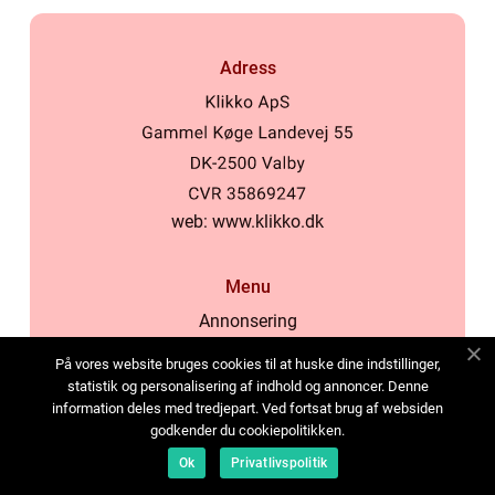
Adress
web:
www.klikko.dk
Menu
Annonsering
Om oss
På vores website bruges cookies til at huske dine indstillinger,
Cookies
statistik og personalisering af indhold og annoncer. Denne
information deles med tredjepart. Ved fortsat brug af websiden
Kontakta oss
godkender du cookiepolitikken.
Sitemap
Ok
Privatlivspolitik