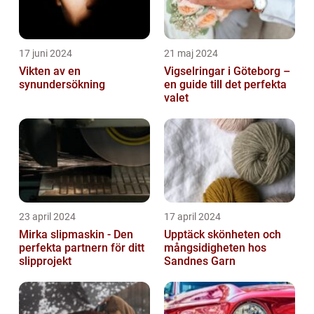
17 juni 2024
21 maj 2024
Vikten av en
Vigselringar i Göteborg –
synundersökning
en guide till det perfekta
valet
23 april 2024
17 april 2024
Mirka slipmaskin - Den
Upptäck skönheten och
perfekta partnern för ditt
mångsidigheten hos
slipprojekt
Sandnes Garn