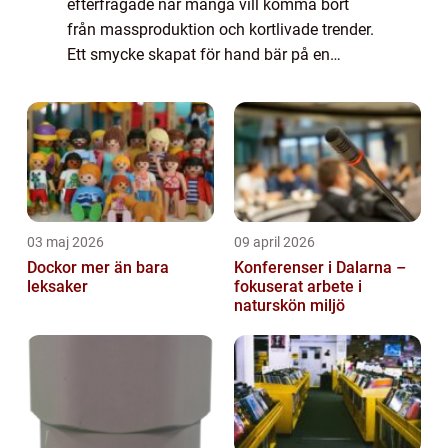
efterfrågade när många vill komma bort
från massproduktion och kortlivade trender.
Ett smycke skapat för hand bär på en
historia, omsorg om material och ett
personligt uttr...
03 maj 2026
09 april 2026
Dockor mer än bara
Konferenser i Dalarna –
leksaker
fokuserat arbete i
naturskön miljö