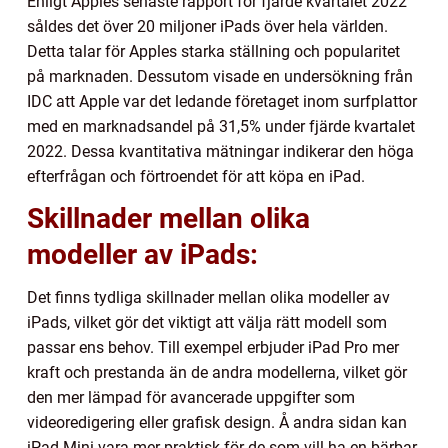
Enligt Apples senaste rapport för fjärde kvartalet 2022
såldes det över 20 miljoner iPads över hela världen.
Detta talar för Apples starka ställning och popularitet
på marknaden. Dessutom visade en undersökning från
IDC att Apple var det ledande företaget inom surfplattor
med en marknadsandel på 31,5% under fjärde kvartalet
2022. Dessa kvantitativa mätningar indikerar den höga
efterfrågan och förtroendet för att köpa en iPad.
Skillnader mellan olika
modeller av iPads:
Det finns tydliga skillnader mellan olika modeller av
iPads, vilket gör det viktigt att välja rätt modell som
passar ens behov. Till exempel erbjuder iPad Pro mer
kraft och prestanda än de andra modellerna, vilket gör
den mer lämpad för avancerade uppgifter som
videoredigering eller grafisk design. Å andra sidan kan
iPad Mini vara mer praktisk för de som vill ha en bärbar