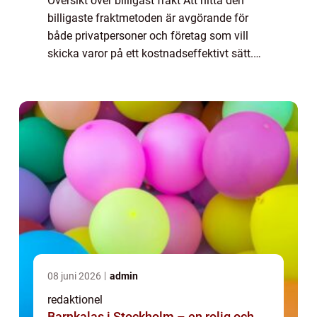
Översikt över billigast frakt Att hitta den
billigaste fraktmetoden är avgörande för
både privatpersoner och företag som vill
skicka varor på ett kostnadseffektivt sätt.
Genom att välja rätt fraktalternativ kan man
spara pengar och samtidigt säkerstä...
08 juni 2026
admin
redaktionel
Barnkalas i Stockholm – en rolig och