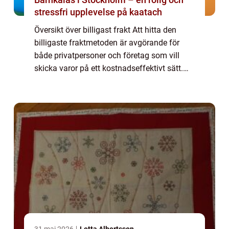
stressfri upplevelse på kaatach
Översikt över billigast frakt Att hitta den
billigaste fraktmetoden är avgörande för
både privatpersoner och företag som vill
skicka varor på ett kostnadseffektivt sätt.
Genom att välja rätt fraktalternativ kan man
spara pengar och samtidigt säkerstä...
31 maj 2026
Lotta Albertsson