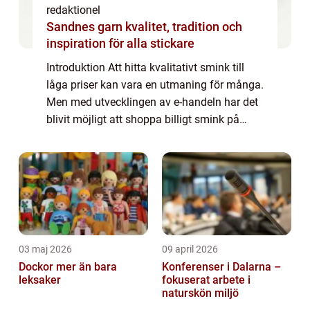
redaktionel
Sandnes garn kvalitet, tradition och
inspiration för alla stickare
Introduktion Att hitta kvalitativt smink till
låga priser kan vara en utmaning för många.
Men med utvecklingen av e-handeln har det
blivit möjligt att shoppa billigt smink på
nätet, vilket har öppnat upp för fler alternativ
och möjligheter för alla s...
03 maj 2026
09 april 2026
Dockor mer än bara
Konferenser i Dalarna –
leksaker
fokuserat arbete i
naturskön miljö