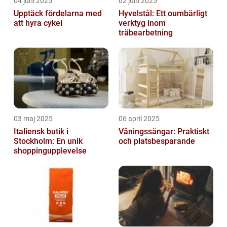
04 juni 2025
02 juni 2025
Upptäck fördelarna med
Hyvelstål: Ett oumbärligt
att hyra cykel
verktyg inom
träbearbetning
03 maj 2025
06 april 2025
Italiensk butik i
Våningssängar: Praktiskt
Stockholm: En unik
och platsbesparande
shoppingupplevelse