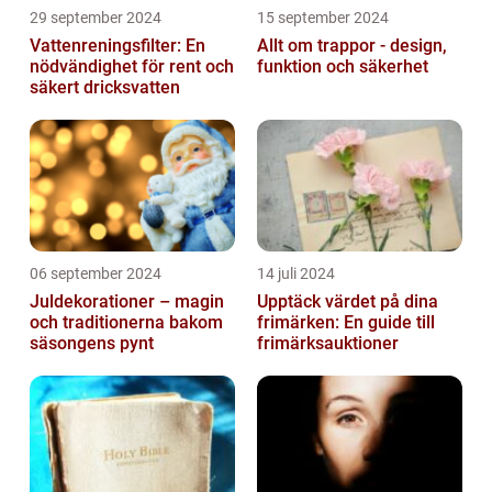
29 september 2024
15 september 2024
Vattenreningsfilter: En
Allt om trappor - design,
nödvändighet för rent och
funktion och säkerhet
säkert dricksvatten
06 september 2024
14 juli 2024
Juldekorationer – magin
Upptäck värdet på dina
och traditionerna bakom
frimärken: En guide till
säsongens pynt
frimärksauktioner