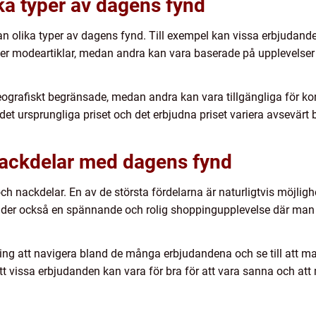
ika typer av dagens fynd
llan olika typer av dagens fynd. Till exempel kan vissa erbjuda
ller modeartiklar, medan andra kan vara baserade på upplevelser 
ografiskt begränsade, medan andra kan vara tillgängliga för ko
et ursprungliga priset och det erbjudna priset variera avsevärt 
 nackdelar med dagens fynd
h nackdelar. En av de största fördelarna är naturligtvis möjligh
bjuder också en spännande och rolig shoppingupplevelse där man
ng att navigera bland de många erbjudandena och se till att man 
tt vissa erbjudanden kan vara för bra för att vara sanna och att