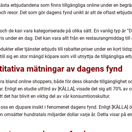
sta erbjudandena som finns tillgängliga online under en begrän
och resor. Det som gör dagens fynd unikt är att de oftast erbjuds 
och de kan vara kategoriserade på olika sätt. En vanlig typ är ”D
at pris under en dag. Det kan vara allt från en restaurangmiddag ti
ukter eller tjänster erbjuds till rabatter-priser under en kort tid
till sig en stor mängd köpare som vill utnyttja de tillgängliga e
titativa mätningar av dagens fynd
ra bland online shoppers, både för dess ökande tillgänglighet oc
r. Enligt en studie utförd av [KÄLLA], visade det sig att 70% av 
t det har blivit en viktig del av vår konsumtionskultur.
oss en djupare insikt i fenomenet dagens fynd. Enligt [KÄLLA] ö
omsätter hundratals miljarder dollar varje år. Detta visar på e