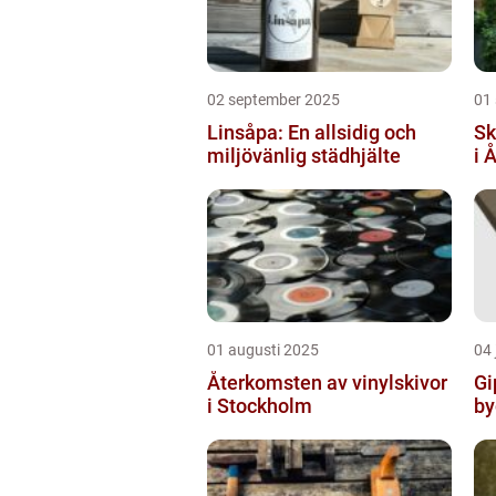
02 september 2025
01
Linsåpa: En allsidig och
Sk
miljövänlig städhjälte
i 
01 augusti 2025
04 
Återkomsten av vinylskivor
Gi
i Stockholm
by