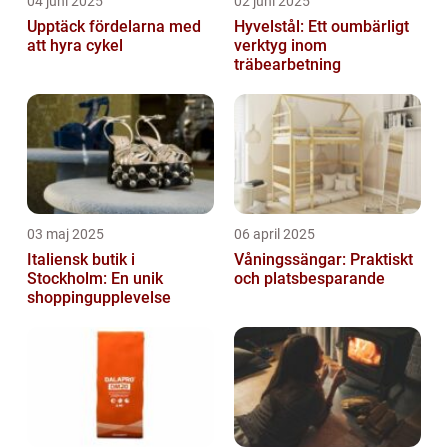
04 juni 2025
02 juni 2025
Upptäck fördelarna med
Hyvelstål: Ett oumbärligt
att hyra cykel
verktyg inom
träbearbetning
03 maj 2025
06 april 2025
Italiensk butik i
Våningssängar: Praktiskt
Stockholm: En unik
och platsbesparande
shoppingupplevelse