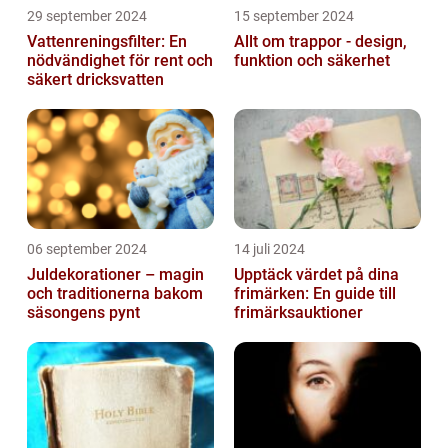
29 september 2024
15 september 2024
Vattenreningsfilter: En
Allt om trappor - design,
nödvändighet för rent och
funktion och säkerhet
säkert dricksvatten
06 september 2024
14 juli 2024
Juldekorationer – magin
Upptäck värdet på dina
och traditionerna bakom
frimärken: En guide till
säsongens pynt
frimärksauktioner