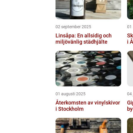
02 september 2025
01
Linsåpa: En allsidig och
Sk
miljövänlig städhjälte
i 
01 augusti 2025
04 
Återkomsten av vinylskivor
Gi
i Stockholm
by