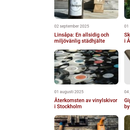
02 september 2025
01
Linsåpa: En allsidig och
Sk
miljövänlig städhjälte
i 
01 augusti 2025
04 
Återkomsten av vinylskivor
Gi
i Stockholm
by