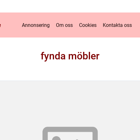
e
Annonsering
Om oss
Cookies
Kontakta oss
fynda möbler