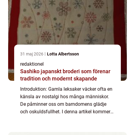
31 maj 2026
Lotta Albertsson
redaktionel
Sashiko japanskt broderi som förenar
tradition och modernt skapande
Introduktion: Gamla leksaker väcker ofta en
känsla av nostalgi hos många människor.
De påminner oss om barndomens glädje
och oskuldsfullhet. I denna artikel kommer
vi att ta en grundlig översikt över gamla
leksaker, på djupet utforska vad de är och
v...