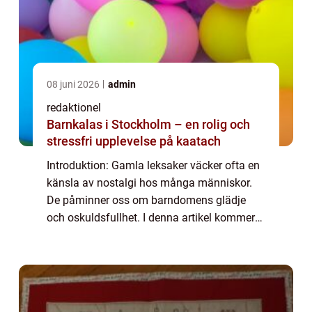
08 juni 2026
admin
redaktionel
Barnkalas i Stockholm – en rolig och
stressfri upplevelse på kaatach
Introduktion: Gamla leksaker väcker ofta en
känsla av nostalgi hos många människor.
De påminner oss om barndomens glädje
och oskuldsfullhet. I denna artikel kommer
vi att ta en grundlig översikt över gamla
leksaker, på djupet utforska vad de är och
v...