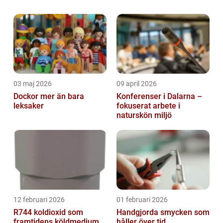
vi att ta en grundlig översikt över gamla
leksaker, på djupet utforska vad de är och
v...
03 maj 2026
09 april 2026
Dockor mer än bara
Konferenser i Dalarna –
leksaker
fokuserat arbete i
naturskön miljö
12 februari 2026
01 februari 2026
R744 koldioxid som
Handgjorda smycken som
framtidens köldmedium
håller över tid