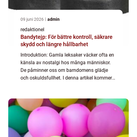
09 juni 2026
admin
redaktionel
Bandytejp: För bättre kontroll, säkrare
skydd och längre hållbarhet
Introduktion: Gamla leksaker väcker ofta en
känsla av nostalgi hos många människor.
De påminner oss om barndomens glädje
och oskuldsfullhet. I denna artikel kommer
vi att ta en grundlig översikt över gamla
leksaker, på djupet utforska vad de är och
v...