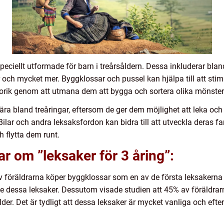
speciellt utformade för barn i treårsåldern. Dessa inkluderar bla
er och mycket mer. Byggklossar och pussel kan hjälpa till att sti
rik genom att utmana dem att bygga och sortera olika mönster
a bland treåringar, eftersom de ger dem möjlighet att leka och 
ilar och andra leksaksfordon kan bidra till att utveckla deras 
 flytta dem runt.
r om ”leksaker för 3 åring”:
v föräldrarna köper byggklossar som en av de första leksakerna f
te dessa leksaker. Dessutom visade studien att 45% av föräldra
lder. Det är tydligt att dessa leksaker är mycket vanliga och efte