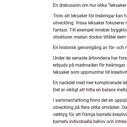
En diskussion om hur olika ”leksaker f
Trots att leksaker för treåringar kan
utveckling. Vissa leksaker fokuserar
fantasi. Till exempel innebär byggklo
strukturer, medan dockor tillåter dem 
En historisk genomgång av för- och n
Under de senaste årtiondena har forsk
erbjuds på marknaden för treåringar. T
leksaker som uppmuntrar till kreativi
En nackdel med mer komplicerade leksa
Det är viktigt att hitta en balans mel
I sammanfattning finns det en uppsjö 
utveckling på flera olika områden. Oa
verktyg för att främja barnets kreati
barnets individuella behov och intres