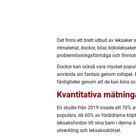
Det finns ett brett utbud av leksaker 
ritmaterial, dockor, bilar, köksleksak
problemlösningsförmåga och finmoto
Dockor kan också vara mycket populär
använda sin fantasi genom rollspel. B
färdigheter genom att de kan köra och
Kvantitativa mätninga
En studie från 2019 visade att 70% a
populära, då 60% av föräldrarna köp
leksaksfordon till sina barn i denna å
utveckling och leksaksskötsel.