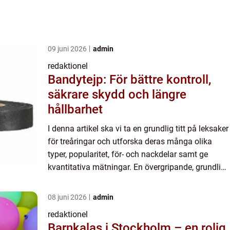
09 juni 2026
admin
redaktionel
Bandytejp: För bättre kontroll,
säkrare skydd och längre
hållbarhet
I denna artikel ska vi ta en grundlig titt på leksaker
för treåringar och utforska deras många olika
typer, popularitet, för- och nackdelar samt ge
kvantitativa mätningar. En övergripande, grundlig
översikt över ”leksaker för 3 åring”: Vi...
08 juni 2026
admin
redaktionel
Barnkalas i Stockholm – en rolig