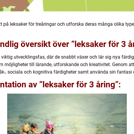
titt på leksaker för treåringar och utforska deras många olika type
dlig översikt över ”leksaker för 3 å
n viktig utvecklingsfas, där de snabbt växer och lär sig nya färdig
möjligheter till lärande, utforskande och kreativitet. Genom at
pråk-, sociala och kognitiva färdigheter samt använda sin fanta
tation av ”leksaker för 3 åring”: