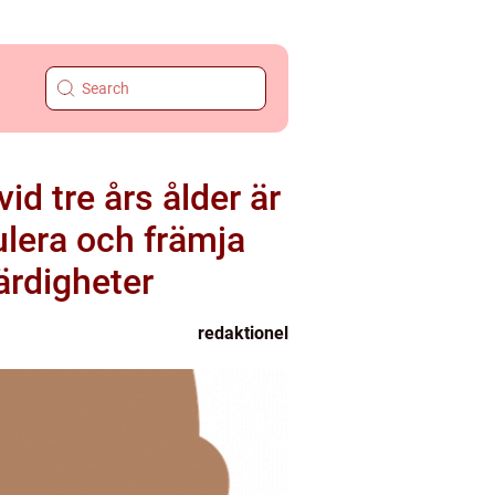
id tre års ålder är
mulera och främja
ärdigheter
redaktionel