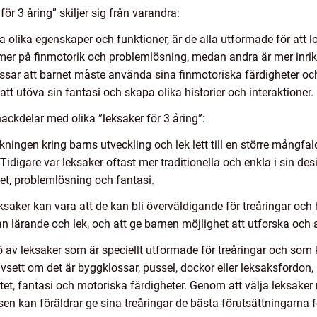
ör 3 åring” skiljer sig från varandra:
 ha olika egenskaper och funktioner, är de alla utformade för att 
 mer på finmotorik och problemlösning, medan andra är mer inrik
ssar att barnet måste använda sina finmotoriska färdigheter och
att utöva sin fantasi och skapa olika historier och interaktioner.
ackdelar med olika ”leksaker för 3 åring”:
ningen kring barns utveckling och lek lett till en större mångfal
idigare var leksaker oftast mer traditionella och enkla i sin des
tet, problemlösning och fantasi.
ker kan vara att de kan bli överväldigande för treåringar och h
lan lärande och lek, och att ge barnen möjlighet att utforska och
av leksaker som är speciellt utformade för treåringar och som ka
vsett om det är byggklossar, pussel, dockor eller leksaksfordon, 
vitet, fantasi och motoriska färdigheter. Genom att välja leksak
sen kan föräldrar ge sina treåringar de bästa förutsättningarna f