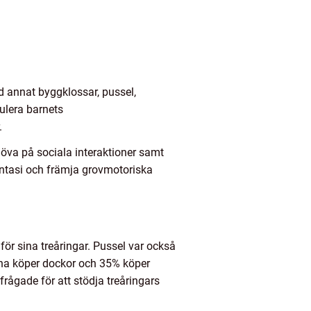
nd annat byggklossar, pussel,
mulera barnets
.
öva på sociala interaktioner samt
fantasi och främja grovmotoriska
ör sina treåringar. Pussel var också
rna köper dockor och 35% köper
rfrågade för att stödja treåringars