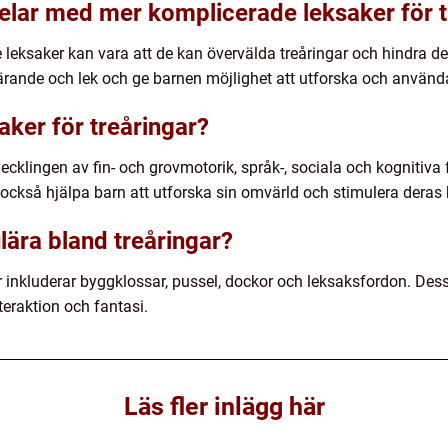
elar med mer komplicerade leksaker för t
ksaker kan vara att de kan övervälda treåringar och hindra dera
 lärande och lek och ge barnen möjlighet att utforska och använda
saker för treåringar?
vecklingen av fin- och grovmotorik, språk-, sociala och kognitiva
kså hjälpa barn att utforska sin omvärld och stimulera deras kr
lära bland treåringar?
r inkluderar byggklossar, pussel, dockor och leksaksfordon. Des
teraktion och fantasi.
Läs fler inlägg här