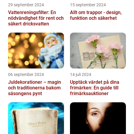
29 september 2024
15 september 2024
Vattenreningsfilter: En
Allt om trappor - design,
nödvändighet för rent och
funktion och säkerhet
säkert dricksvatten
06 september 2024
14 juli 2024
Juldekorationer – magin
Upptäck värdet på dina
och traditionerna bakom
frimärken: En guide till
säsongens pynt
frimärksauktioner