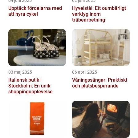
04 juni 2025
02 juni 2025
Upptäck fördelarna med
Hyvelstål: Ett oumbärligt
att hyra cykel
verktyg inom
träbearbetning
03 maj 2025
06 april 2025
Italiensk butik i
Våningssängar: Praktiskt
Stockholm: En unik
och platsbesparande
shoppingupplevelse