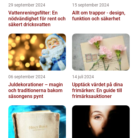
29 september 2024
15 september 2024
Vattenreningsfilter: En
Allt om trappor - design,
nödvändighet för rent och
funktion och säkerhet
säkert dricksvatten
06 september 2024
14 juli 2024
Juldekorationer – magin
Upptäck värdet på dina
och traditionerna bakom
frimärken: En guide till
säsongens pynt
frimärksauktioner