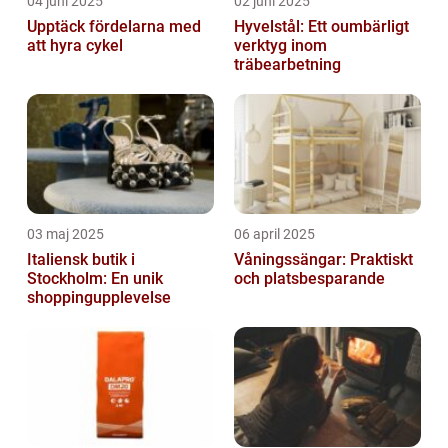
04 juni 2025
02 juni 2025
Upptäck fördelarna med
Hyvelstål: Ett oumbärligt
att hyra cykel
verktyg inom
träbearbetning
03 maj 2025
06 april 2025
Italiensk butik i
Våningssängar: Praktiskt
Stockholm: En unik
och platsbesparande
shoppingupplevelse