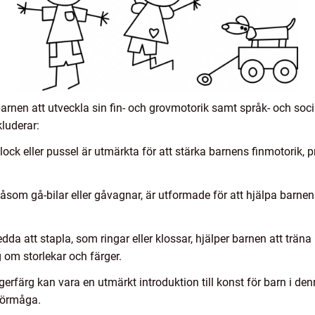
 barnen att utveckla sin fin- och grovmotorik samt språk- och soc
luderar:
ock eller pussel är utmärkta för att stärka barnens finmotorik
såsom gå-bilar eller gåvagnar, är utformade för att hjälpa barne
dda att stapla, som ringar eller klossar, hjälper barnen att trän
 om storlekar och färger.
ngerfärg kan vara en utmärkt introduktion till konst för barn i d
 förmåga.