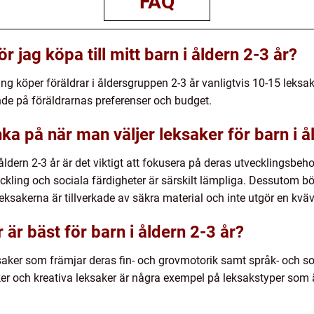
FAQ
 jag köpa till mitt barn i åldern 2-3 år?
g köper föräldrar i åldersgruppen 2-3 år vanligtvis 10-15 leksaker
nde på föräldrarnas preferenser och budget.
nka på när man väljer leksaker för barn i å
 åldern 2-3 år är det viktigt att fokusera på deras utvecklingsbe
ckling och sociala färdigheter är särskilt lämpliga. Dessutom bö
t leksakerna är tillverkade av säkra material och inte utgör en kvä
 är bäst för barn i åldern 2-3 år?
saker som främjar deras fin- och grovmotorik samt språk- och so
aker och kreativa leksaker är några exempel på leksakstyper som