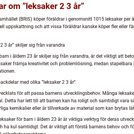
ar om ”leksaker 2 3 år”
amhället (BRIS) köper föräldrar i genomsnitt 1015 leksaker per år t
erell uppskattning och att vissa föräldrar kanske köper fler eller 
 3 år” skiljer sig från varandra
 barn i åldern 23 år skiljer sig från varandra, är det viktigt att 
aker främja kreativitet och problemlösning, medan stapelbara lek
tionen.
ackdelar med olika ”leksaker 2 3 år”
utvecklats för att passa barnens utvecklingsbehov. Många leksake
l. Detta har lett till att barnen kan ha roligt och samtidigt vara
arliga kemikalier eller är tillverkade av material som kan brytas l
leksaker för barn i åldern 23 år är viktiga verktyg för deras utvec
ch ha kul samtidigt. Det är viktigt att förstå barnens behov och f