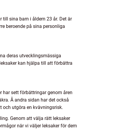
ill sina barn i åldern 23 år. Det är
färre beroende på sina personliga
betona deras utvecklingsmässiga
saker kan hjälpa till att förbättra
r har sett förbättringar genom åren
 säkra. Å andra sidan har det också
ätt och utgöra en kvävningsrisk.
kling. Genom att välja rätt leksaker
örmågor när vi väljer leksaker för dem