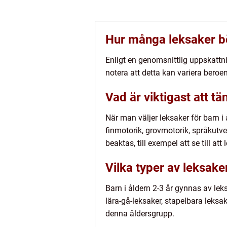
Hur många leksaker bör
Enligt en genomsnittlig uppskattnin
notera att detta kan variera beroe
Vad är viktigast att tä
När man väljer leksaker för barn i
finmotorik, grovmotorik, språkutve
beaktas, till exempel att se till at
Vilka typer av leksaker
Barn i åldern 2-3 år gynnas av lek
lära-gå-leksaker, stapelbara leks
denna åldersgrupp.