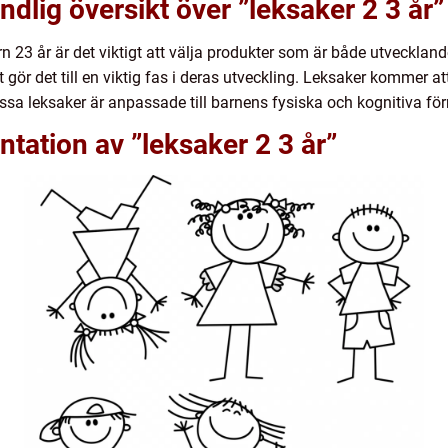
dlig översikt över ”leksaker 2 3 år”
ern 23 år är det viktigt att välja produkter som är både utvecklan
t gör det till en viktig fas i deras utveckling. Leksaker kommer a
essa leksaker är anpassade till barnens fysiska och kognitiva fö
tation av ”leksaker 2 3 år”