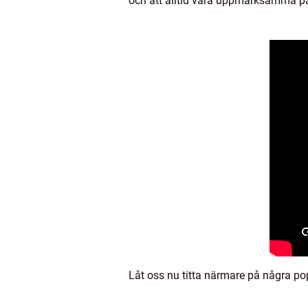
och att alltid vara uppmärksamma p
Låt oss nu titta närmare på några popu