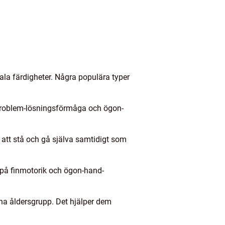
iala färdigheter. Några populära typer
, problem-lösningsförmåga och ögon-
n att stå och gå själva samtidigt som
a på finmotorik och ögon-hand-
enna åldersgrupp. Det hjälper dem