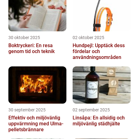
30 oktober 2025
02 oktober 2025
Boktryckeri: En resa
Hundpejl: Upptäck dess
genom tid och teknik
fördelar och
användningsområden
30 september 2025
02 september 2025
Effektiv och miljövänlig
Linsåpa: En allsidig och
uppvärmning med Ulma-
miljövänlig städhjälte
pelletsbrännare