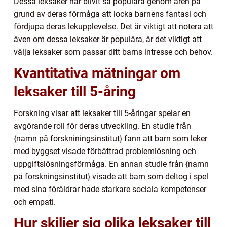
Dessa leksaker har blivit så populära genom åren på
grund av deras förmåga att locka barnens fantasi och
fördjupa deras lekupplevelse. Det är viktigt att notera att
även om dessa leksaker är populära, är det viktigt att
välja leksaker som passar ditt barns intresse och behov.
Kvantitativa mätningar om
leksaker till 5-åring
Forskning visar att leksaker till 5-åringar spelar en
avgörande roll för deras utveckling. En studie från
{namn på forskniningsinstitut} fann att barn som leker
med byggset visade förbättrad problemlösning och
uppgiftslösningsförmåga. En annan studie från {namn
på forskningsinstitut} visade att barn som deltog i spel
med sina föräldrar hade starkare sociala kompetenser
och empati.
Hur skiljer sig olika leksaker till