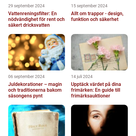
29 september 2024
15 september 2024
Vattenreningsfilter: En
Allt om trappor - design,
nödvändighet för rent och
funktion och säkerhet
säkert dricksvatten
06 september 2024
14 juli 2024
Juldekorationer – magin
Upptäck värdet på dina
och traditionerna bakom
frimärken: En guide till
säsongens pynt
frimärksauktioner