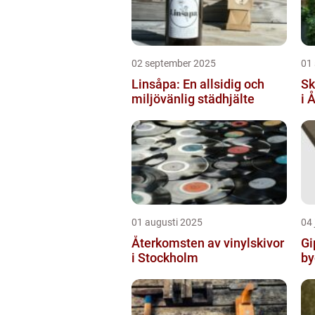
02 september 2025
01
Linsåpa: En allsidig och
Sk
miljövänlig städhjälte
i 
01 augusti 2025
04 
Återkomsten av vinylskivor
Gi
i Stockholm
by