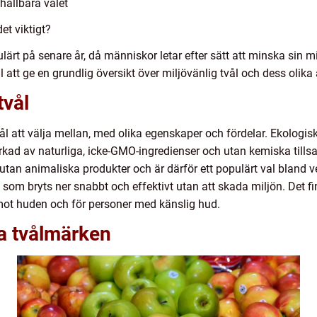
 hållbara valet
et viktigt?
pulärt på senare år, då människor letar efter sätt att minska sin
ll att ge en grundlig översikt över miljövänlig tvål och dess olika
tvål
vål att välja mellan, med olika egenskaper och fördelar. Ekologisk 
lverkad av naturliga, icke-GMO-ingredienser och utan kemiska till
d utan animaliska produkter och är därför ett populärt val bland 
v som bryts ner snabbt och effektivt utan att skada miljön. Det f
ot huden och för personer med känslig hud.
ga tvålmärken