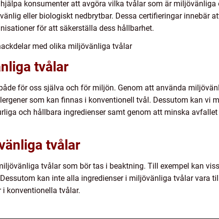
n hjälpa konsumenter att avgöra vilka tvålar som är miljövänliga
nlig eller biologiskt nedbrytbar. Dessa certifieringar innebär att 
sationer för att säkerställa dess hållbarhet.
ackdelar med olika miljövänliga tvålar
nliga tvålar
r, både för oss själva och för miljön. Genom att använda miljövänl
allergener som kan finnas i konventionell tvål. Dessutom kan vi
aturliga och hållbara ingredienser samt genom att minska avfa
änliga tvålar
ljövänliga tvålar som bör tas i beaktning. Till exempel kan viss
ssutom kan inte alla ingredienser i miljövänliga tvålar vara till
i konventionella tvålar.