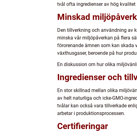
tvål ofta ingredienser av hög kvali
Minskad miljöpåver
Den tillverkning och användning av ko
minska vår miljöpåverkan på flera sät
förorenande ämnen som kan skada va
växthusgaser, beroende på hur produ
En diskussion om hur olika miljövänli
Ingredienser och till
En stor skillnad mellan olika miljövä
av helt naturliga och icke-GMO-ingre
tvålar kan också vara tillverkade enli
arbetar i produktionsprocessen.
Certifieringar