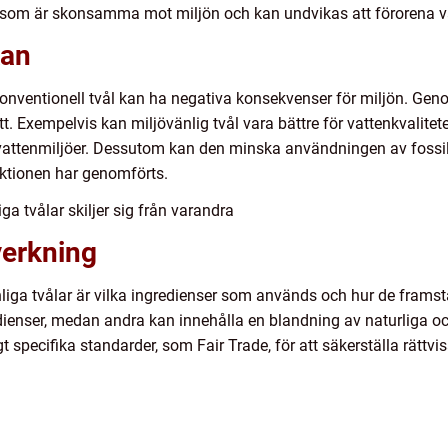
tet som är skonsamma mot miljön och kan undvikas att förorena 
kan
nventionell tvål kan ha negativa konsekvenser för miljön. Genom
t. Exempelvis kan miljövänlig tvål vara bättre för vattenkvalitet
ttenmiljöer. Dessutom kan den minska användningen av fossil
ktionen har genomförts.
ga tvålar skiljer sig från varandra
verkning
nliga tvålar är vilka ingredienser som används och hur de framstä
dienser, medan andra kan innehålla en blandning av naturliga oc
gt specifika standarder, som Fair Trade, för att säkerställa rätt