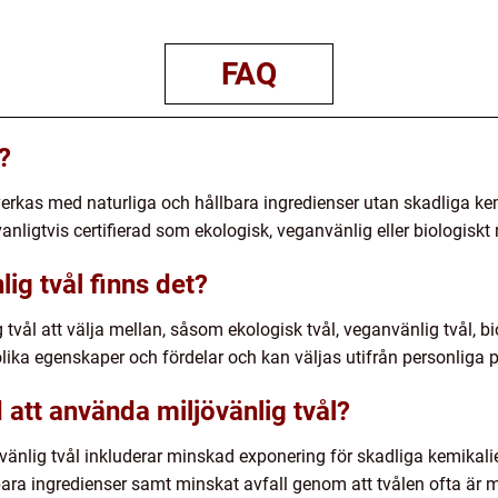
FAQ
?
llverkas med naturliga och hållbara ingredienser utan skadliga ke
nligtvis certifierad som ekologisk, veganvänlig eller biologiskt 
lig tvål finns det?
g tvål att välja mellan, såsom ekologisk tvål, veganvänlig tvål, b
olika egenskaper och fördelar och kan väljas utifrån personliga 
att använda miljövänlig tvål?
vänlig tvål inkluderar minskad exponering för skadliga kemikal
bara ingredienser samt minskat avfall genom att tvålen ofta är