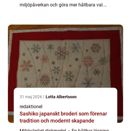
miljöpåverkan och göra mer hållbara val.
När det kommer till rengöring är valet av
diskmedel en viktig del av denna proces...
31 maj 2026
Lotta Albertsson
redaktionel
Sashiko japanskt broderi som förenar
tradition och modernt skapande
Miljövänligt diskmedel – En hållbar lösning