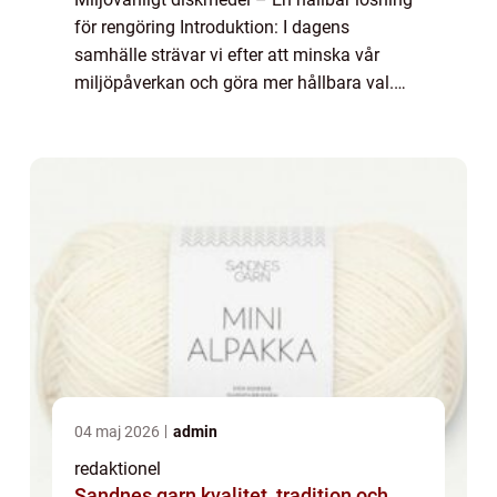
för rengöring Introduktion: I dagens
samhälle strävar vi efter att minska vår
miljöpåverkan och göra mer hållbara val.
När det kommer till rengöring är valet av
diskmedel en viktig del av denna proces...
04 maj 2026
admin
redaktionel
Sandnes garn kvalitet, tradition och