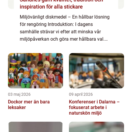
inspiration för alla stickare
Miljövänligt diskmedel – En hållbar lösning
för rengöring Introduktion: I dagens
samhälle strävar vi efter att minska vår
miljöpåverkan och göra mer hållbara val.
När det kommer till rengöring är valet av
diskmedel en viktig del av denna proces...
03 maj 2026
09 april 2026
Dockor mer än bara
Konferenser i Dalarna –
leksaker
fokuserat arbete i
naturskön miljö