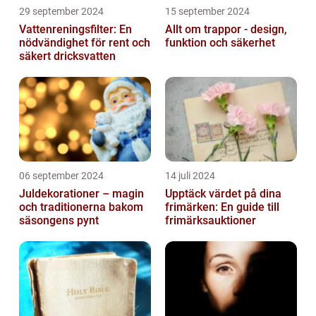
29 september 2024
15 september 2024
Vattenreningsfilter: En
Allt om trappor - design,
nödvändighet för rent och
funktion och säkerhet
säkert dricksvatten
06 september 2024
14 juli 2024
Juldekorationer – magin
Upptäck värdet på dina
och traditionerna bakom
frimärken: En guide till
säsongens pynt
frimärksauktioner