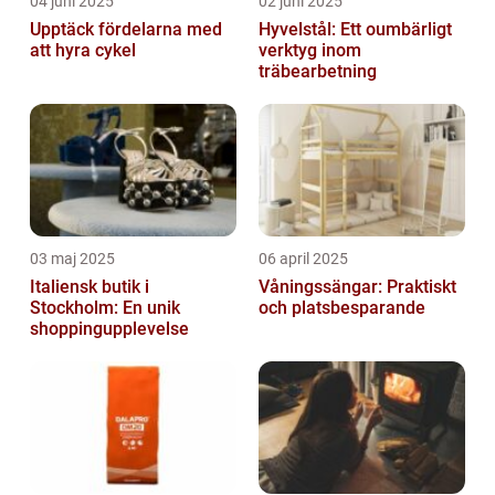
04 juni 2025
02 juni 2025
Upptäck fördelarna med
Hyvelstål: Ett oumbärligt
att hyra cykel
verktyg inom
träbearbetning
03 maj 2025
06 april 2025
Italiensk butik i
Våningssängar: Praktiskt
Stockholm: En unik
och platsbesparande
shoppingupplevelse