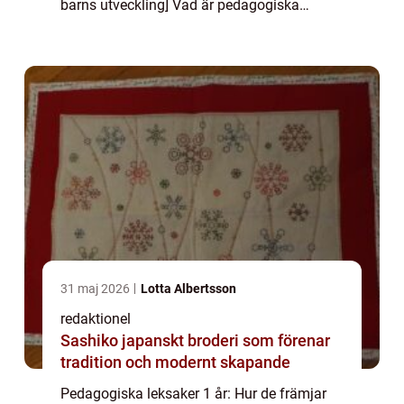
barns utveckling] Vad är pedagogiska
leksaker för 1-åringar? Definiering av
begreppet: – Pedagogiska leksaker för 1-...
31 maj 2026
Lotta Albertsson
redaktionel
Sashiko japanskt broderi som förenar
tradition och modernt skapande
Pedagogiska leksaker 1 år: Hur de främjar