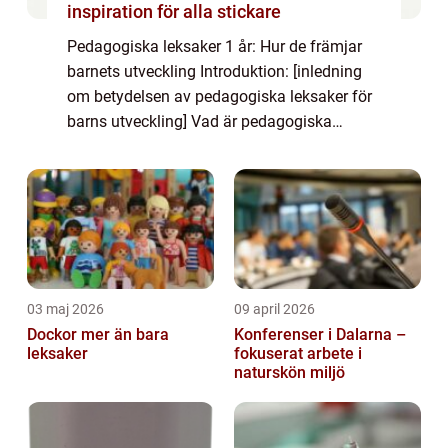
inspiration för alla stickare
Pedagogiska leksaker 1 år: Hur de främjar
barnets utveckling Introduktion: [inledning
om betydelsen av pedagogiska leksaker för
barns utveckling] Vad är pedagogiska
leksaker för 1-åringar? Definiering av
begreppet: – Pedagogiska leksaker för 1-...
03 maj 2026
09 april 2026
Dockor mer än bara
Konferenser i Dalarna –
leksaker
fokuserat arbete i
naturskön miljö