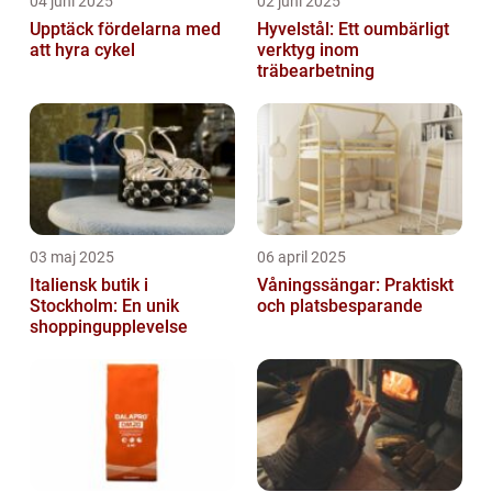
04 juni 2025
02 juni 2025
Upptäck fördelarna med
Hyvelstål: Ett oumbärligt
att hyra cykel
verktyg inom
träbearbetning
03 maj 2025
06 april 2025
Italiensk butik i
Våningssängar: Praktiskt
Stockholm: En unik
och platsbesparande
shoppingupplevelse