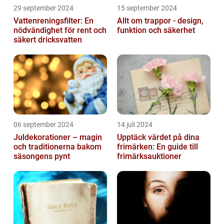
29 september 2024
15 september 2024
Vattenreningsfilter: En
Allt om trappor - design,
nödvändighet för rent och
funktion och säkerhet
säkert dricksvatten
06 september 2024
14 juli 2024
Juldekorationer – magin
Upptäck värdet på dina
och traditionerna bakom
frimärken: En guide till
säsongens pynt
frimärksauktioner