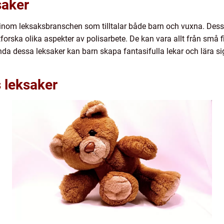
saker
i inom leksaksbranschen som tilltalar både barn och vuxna. Dessa
tforska olika aspekter av polisarbete. De kan vara allt från små 
a dessa leksaker kan barn skapa fantasifulla lekar och lära sig
s leksaker