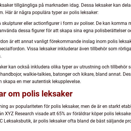
leksaker tillgängliga på marknaden idag. Dessa leksaker kan delas
m. Här är några populära typer av polis leksaker:
å skulpturer eller actionfigurer i form av poliser. De kan komma 
nvända dessa figurer för att skapa sina egna polisberättelser o
don är ett annat vanligt förekommande inslag inom polis leksaker
pecialfordon. Vissa leksaker inkluderar även tillbehör som rörliga 
.
saker kan också inkludera olika typer av utrustning och tillbehör
andbojor, walkie-talkies, batonger och kikare, bland annat. Dess
ch skapa en mer autentisk lekupplevelse.
ar om polis leksaker
ning av populariteten för polis leksaker, men de är en starkt eta
n XYZ Research visade att 65% av föräldrar köper polis leksaker
 Leksaksbutik, är polis leksaker ofta bland de bäst säljande p