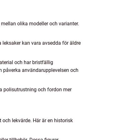
 mellan olika modeller och varianter.
ra leksaker kan vara avsedda för äldre
aterial och har bristfällig
 kan påverka användarupplevelsen och
iga polisutrustning och fordon mer
 och lekvärde. Här är en historisk
ller tillbehör. Dessa figurer