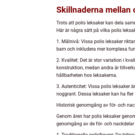
Skillnaderna mellan o
Trots att polis leksaker kan dela sam
Här är några sätt på vilka polis leksak
1. Målnivå: Vissa polis leksaker rikta
barn och inkludera mer komplexa funkt
2. Kvalitet: Det är stor variation i kva
konstruktion, medan andra är tillver
hållbarheten hos leksakerna.
3. Autenticitet: Vissa polis leksaker 
noggrant. Dessa leksaker kan ha fler 
Historisk genomgång av för- och nack
Genom åren har polis leksaker genomgå
genomgång av de för- och nackdelar s
1. Traditionella polisfigurer: De tidig