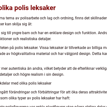
lika polis leksaker
ma tema av polisarbete och lag och ordning, finns det skillnader
er kan skilja sig åt:
r sig till yngre barn och har en enklare design och funktion. And
ioner och realistiska detaljer.
liteten på polis leksaker. Vissa leksaker är tillverkade av billiga m
kade av högkvalitativa material och har välgjord design. Detta
är mer autentiska än andra, vilket betyder att de efterliknar verkl
detaljer och högre realism i sin design.
delar med olika polis leksaker
tt förändringar och förbättringar för att öka deras attraktivitet
om olika typer av polis leksaker har haft:
aste polisfigurerna var enkla plastfigurer utan några rörliga delar e