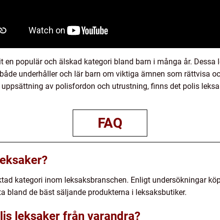
it en populär och älskad kategori bland barn i många år. Dessa le
åde underhåller och lär barn om viktiga ämnen som rättvisa oc
 uppsättning av polisfordon och utrustning, finns det polis leksake
FAQ
leksaker?
raktad kategori inom leksaksbranschen. Enligt undersökningar köp
fta bland de bäst säljande produkterna i leksaksbutiker.
olis leksaker från varandra?