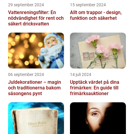
29 september 2024
15 september 2024
Vattenreningsfilter: En
Allt om trappor - design,
nödvändighet för rent och
funktion och säkerhet
säkert dricksvatten
06 september 2024
14 juli 2024
Juldekorationer – magin
Upptäck värdet på dina
och traditionerna bakom
frimärken: En guide till
säsongens pynt
frimärksauktioner