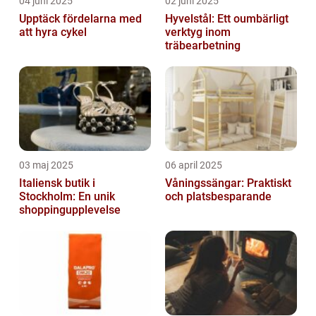
04 juni 2025
02 juni 2025
Upptäck fördelarna med
Hyvelstål: Ett oumbärligt
att hyra cykel
verktyg inom
träbearbetning
03 maj 2025
06 april 2025
Italiensk butik i
Våningssängar: Praktiskt
Stockholm: En unik
och platsbesparande
shoppingupplevelse