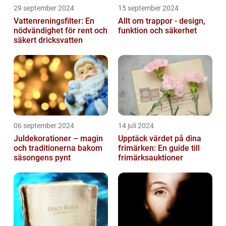
29 september 2024
15 september 2024
Vattenreningsfilter: En
Allt om trappor - design,
nödvändighet för rent och
funktion och säkerhet
säkert dricksvatten
06 september 2024
14 juli 2024
Juldekorationer – magin
Upptäck värdet på dina
och traditionerna bakom
frimärken: En guide till
säsongens pynt
frimärksauktioner