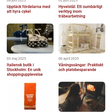
04 juni 2025
02 juni 2025
Upptäck fördelarna med
Hyvelstål: Ett oumbärligt
att hyra cykel
verktyg inom
träbearbetning
03 maj 2025
06 april 2025
Italiensk butik i
Våningssängar: Praktiskt
Stockholm: En unik
och platsbesparande
shoppingupplevelse